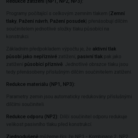
Redukce zatížení (NP1, NP2, NP3):
Programy počítající s celkovým zemním tlakem (
Zemní
tlaky
,
Pažení návrh
,
Pažení posudek
) přenásobují dílčím
součinitelem jednotlivé složky tlaku působící na
konstrukci.
Základním předpokladem výpočtu je, že
aktivní tlak
působí jako nepříznivé
zatížení,
pasivní tlak
pak jako
zatížení
působící příznivě
. Jednotlivé obrazce tlaku jsou
tedy přenásobeny příslušným dílčím součinitelem zatížení.
Redukce materiálu (NP1, NP3):
Parametry zemin jsou automaticky redukovány příslušnými
dílčími součiniteli.
Redukce odporu (NP2):
Dílčí součinitel odporu redukuje
velikost pasivního tlaku před konstrukcí.
Zjednodušeně
můžeme říci, že NP1 - Kombinace 2, NP2