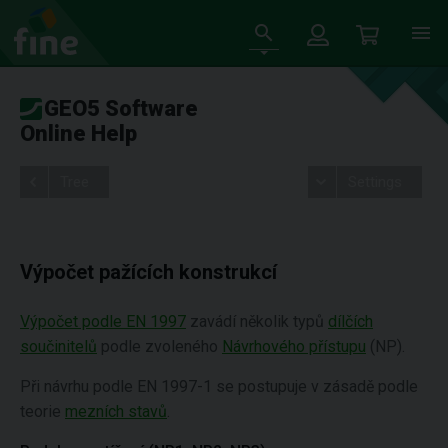
GEO5 Software
Online Help
Tree
Settings
Výpočet pažících konstrukcí
Výpočet podle EN 1997
zavádí několik typů
dílčích
součinitelů
podle zvoleného
Návrhového přístupu
(NP).
Při návrhu podle EN 1997-1 se postupuje v zásadě podle
teorie
mezních stavů
.