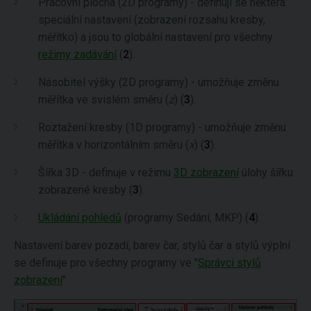
Pracovní plocha (2D programy) - definují se některá
speciální nastavení (zobrazení rozsahu kresby,
měřítko) a jsou to globální nastavení pro všechny
režimy zadávání
(
2
).
Násobitel výšky (2D programy) - umožňuje změnu
měřítka ve svislém směru (
z
) (
3
).
Roztažení kresby (1D programy) - umožňuje změnu
měřítka v horizontálním směru (
x
) (
3
).
Šířka 3D - definuje v režimu
3D zobrazení
úlohy šířku
zobrazené kresby (
3
).
Ukládání pohledů
(programy Sedání, MKP) (
4
).
Nastavení barev pozadí, barev čar, stylů čar a stylů výplní
se definuje pro všechny programy ve "
Správci stylů
zobrazení
".