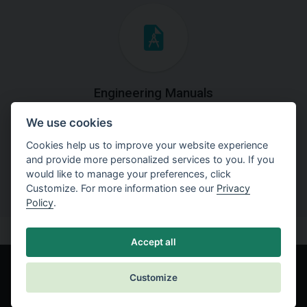
Engineering Manuals
We use cookies
Step by steps guides on how
to solve a specific tasks.
Cookies help us to improve your website experience
and provide more personalized services to you. If you
would like to manage your preferences, click
Customize. For more information see our
Privacy
Policy
.
Accept all
Customize
© Fine spol. s r.o.