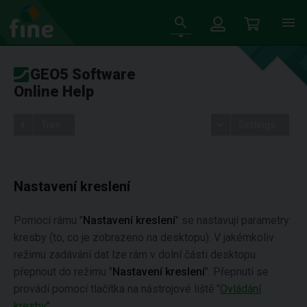
GEO5 Software
Online Help
Tree
Settings
Nastavení kreslení
Pomocí rámu "
Nastavení kreslení
" se nastavují parametry
kresby (to, co je zobrazeno na desktopu). V jakémkoliv
režimu zadávání dat lze rám v dolní části desktopu
přepnout do režimu "
Nastavení kreslení
". Přepnutí se
provádí pomocí tlačítka na nástrojové liště "
Ovládání
kresby
".