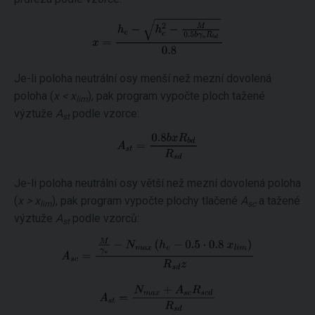
Je-li poloha neutrální osy menší než mezní dovolená
poloha (
x < x
), pak program vypočte ploch tažené
lim
výztuže
A
podle vzorce:
st
Je-li poloha neutrální osy větší než mezní dovolená poloha
(
x > x
), pak program vypočte plochy tlačené
A
a tažené
lim
sc
výztuže
A
podle vzorců:
st