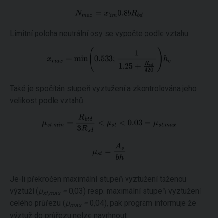
Limitní poloha neutrální osy se vypočte podle vztahu:
Také je spočítán stupeň vyztužení a zkontrolována jeho
velikost podle vztahů:
Je-li překročen maximální stupeň vyztužení taženou
výztuží (
μ
=
0,03) resp. maximální stupeň vyztužení
st,max
celého průřezu (
μ
=
0,04), pak program informuje že
max
výztuž do průřezu nelze navrhnout.