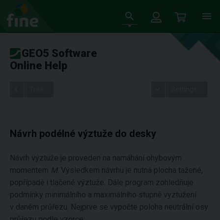
GEO5 Software
Online Help
Tree
Settings
Návrh podélné výztuže do desky
Návrh výztuže je proveden na namáhání ohybovým
momentem
M
. Výsledkem návrhu je nutná plocha tažené,
popřípadě i tlačené výztuže. Dále program zohledňuje
podmínky minimálního a maximálního stupně vyztužení
v daném průřezu. Nejprve se vypočte poloha neutrální osy
průřezu podle vzorce: