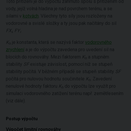
Toto přitížení je do výpočtu zahrnuto spolu s přitížením od
vody, jejíž volná hladina je nad povrchem terénu, a se
silami v
kotvách
. Všechny tyto síly jsou rozloženy na
vodorovné a svislé složky a ty jsou pak načítány do sil
FX
,
FY
.
i
i
K
je konstanta, která se nazývá faktor
vodorovného
h
zrychlení
a je do výpočtu zavedena pro uvedení sil na
blocích do rovnováhy. Mezi faktorem
K
a stupněm
h
stability
SF
existuje závislost, pomocí níž se stupeň
stability počítá. V běžném případě se stupeň stability
SF
počítá pro nulovou hodnotu součinitele
K
. Zavedení
h
nenulové hodnoty faktoru
K
do výpočtu lze využít pro
h
simulaci vodorovného zatížení terénu např. zemětřesením
(viz dále).
Postup výpočtu
Výpočet limitní rovnováhy