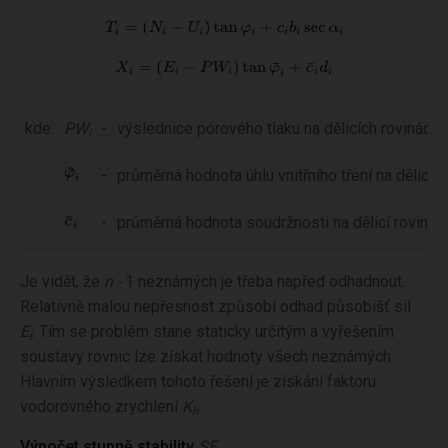
kde:
PW
-
výslednice pórového tlaku na dělicích rovinách
i
-
průměrná hodnota úhlu vnitřního tření na dělicí r
-
průměrná hodnota soudržnosti na dělicí rovině
Je vidět, že
n -
1 neznámých je třeba napřed odhadnout.
Relativně malou nepřesnost způsobí odhad působišť sil
E
. Tím se problém stane staticky určitým a vyřešením
i
soustavy rovnic lze získat hodnoty všech neznámých.
Hlavním výsledkem tohoto řešení je získání faktoru
vodorovného zrychlení
K
.
h
Výpočet stupně stability
SF