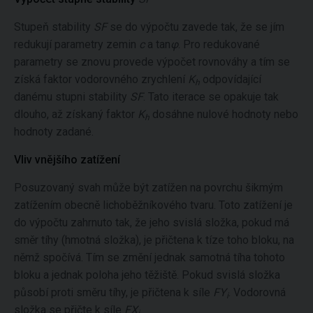
Stupeň stability
SF
se do výpočtu zavede tak, že se jím
redukují parametry zemin
c
a tan
φ
. Pro redukované
parametry se znovu provede výpočet rovnováhy a tím se
získá faktor vodorovného zrychlení
K
odpovídající
h
danému stupni stability
SF
. Tato iterace se opakuje tak
dlouho, až získaný faktor
K
dosáhne nulové hodnoty nebo
h
hodnoty zadané.
Vliv vnějšího zatížení
Posuzovaný svah může být zatížen na povrchu šikmým
zatížením obecně lichoběžníkového tvaru. Toto zatížení je
do výpočtu zahrnuto tak, že jeho svislá složka, pokud má
směr tíhy (hmotná složka), je přičtena k tíze toho bloku, na
němž spočívá. Tím se změní jednak samotná tíha tohoto
bloku a jednak poloha jeho těžiště. Pokud svislá složka
působí proti směru tíhy, je přičtena k síle
FY
. Vodorovná
i
složka se přičte k síle
FX
.