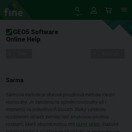
GEO5 Software
Online Help
Tree
Settings
Sarma
Sarmova metoda je obecná proužková metoda mezní
rovnováhy. Je založena na splnění rovnováhy sil i
momentů na jednotlivých blocích. Bloky vzniknou
rozdělením oblasti zeminy nad smykovou plochou
rovinami, které obecně mohou mít
různý sklon
. Statické
schéma bloků a sil, které na ně působí, je zachyceno na