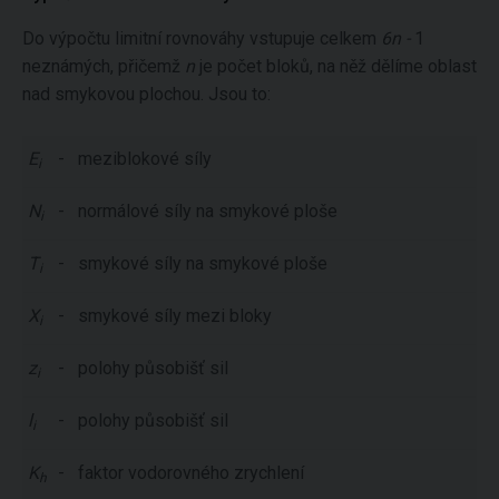
Do výpočtu limitní rovnováhy vstupuje celkem
6n -
1
neznámých, přičemž
n
je počet bloků, na něž dělíme oblast
nad smykovou plochou. Jsou to:
E
-
meziblokové síly
i
N
-
normálové síly na smykové ploše
i
T
-
smykové síly na smykové ploše
i
X
-
smykové síly mezi bloky
i
z
-
polohy působišť sil
i
l
-
polohy působišť sil
i
K
-
faktor vodorovného zrychlení
h