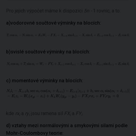
Pro jejich výpočet máme k dispozici
5n -
1 rovnic, a to:
a)vodorovné součtové výminky na blocích:
b)svislé součtové výminky na blocích:
c) momentové výminky na blocích:
kde
rx
a
ry
jsou ramena sil
FX
a
FY
i
i
i
i
d) vztahy mezi normálovými a smykovými silami podle
Mohr-Coulombovy teorie: