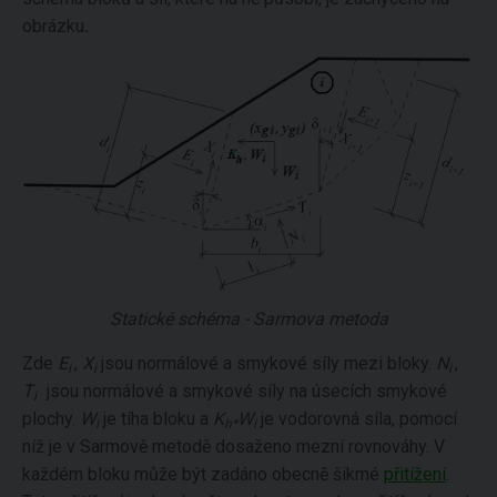
obrázku
.
Statické schéma - Sarmova metoda
Zde
E
,
X
jsou normálové a smykové síly mezi bloky.
N
,
i
i
i
T
jsou normálové a smykové síly na úsecích smykové
i
plochy.
W
je tíha bloku a
K
W
je vodorovná síla, pomocí
i
h*
i
níž je v Sarmově metodě dosaženo mezní rovnováhy. V
každém bloku může být zadáno obecně šikmé
přitížení
.