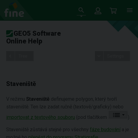
GEO5 Software
Online Help
Tree
Settings
Staveniště
V režimu
Staveniště
definujeme polygon, který tvoří
staveniště. Ten lze zadat ručně (textově/graficky) nebo
importovat z textového souboru
(pod tlačítkem
).
Staveniště zůstává stejné pro všechny
fáze budování
a je
možné ho
přenést do programu Stratigrafie
.