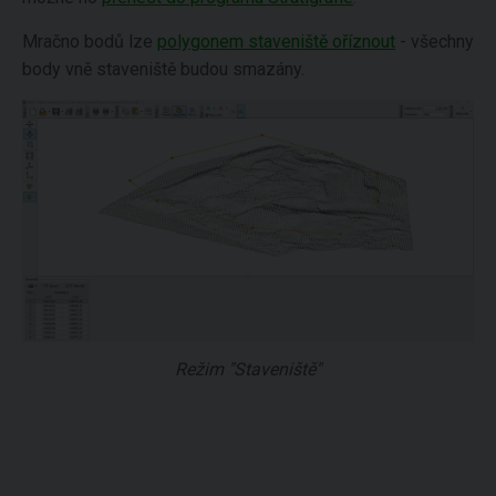
Mračno bodů lze
polygonem staveniště oříznout
- všechny
body vně staveniště budou smazány.
Režim "Staveniště"