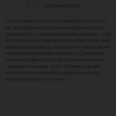
h
-
výška zemního klínu
Tvar klínu zeminy za zdí pro vrstevnaté prostředí se určí
tak, že pro jednotlivé vrstvy zemin nad základem zdi se
spočítá úhel
υ
a z něj se podle obrázku určí úhel
υ
. Poté
a
as
se určí průnik polopřímky vedené od zadního horního bodu
základu zdi pod úhlem
υ
s další vrstvou. Z průsečíku se
as
vede opět další polopřímka odkloněná o
υ
další vrstvy.
as
Postup se opakuje do doby, kdy se polopřímka protne
s povrchem terénu resp. se zdí. Tvar klínu je pak dále
uvažován ve tvaru trojúhelníku (průnik je se zdí) resp.
čtyřúhelníka (průnik je s terénem).