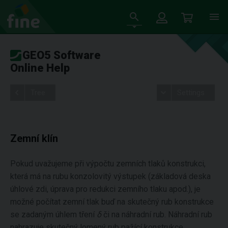
GEO5 Software
Online Help
Tree
Settings
Zemní klín
Pokud uvažujeme při výpočtu zemních tlaků konstrukci,
která má na rubu konzolovitý výstupek (základová deska
úhlové zdi, úprava pro redukci zemního tlaku apod.), je
možné počítat zemní tlak buď na skutečný rub konstrukce
se zadaným úhlem tření
δ
či na náhradní rub. Náhradní rub
nahrazuje skutečný lomený rub pažící konstrukce