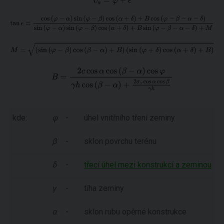
kde:
φ
-
úhel vnitřního tření zeminy
β
-
sklon povrchu terénu
δ
-
třecí úhel mezi konstrukcí a zeminou
γ
-
tíha zeminy
α
-
sklon rubu opěrné konstrukce