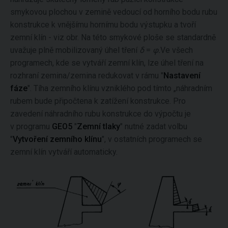
smykovou plochou v zemině vedoucí od horního bodu rubu
konstrukce k vnějšímu hornímu bodu výstupku a tvoří
zemní klín - viz obr. Na této smykové ploše se standardně
uvažuje plně mobilizovaný úhel tření
δ
=
φ.
Ve všech
programech, kde se vytváří zemní klín, lze úhel tření na
rozhraní zemina/zemina redukovat v rámu "
Nastavení
fáze
". Tíha zemního klínu vzniklého pod tímto „náhradním
rubem bude připočtena k zatížení konstrukce. Pro
zavedení náhradního rubu konstrukce do výpočtu je
v programu
GEO5
"
Zemní tlaky
" nutné zadat volbu
"
Vytvoření zemního klínu
", v ostatních programech se
zemní klín vytváří automaticky.