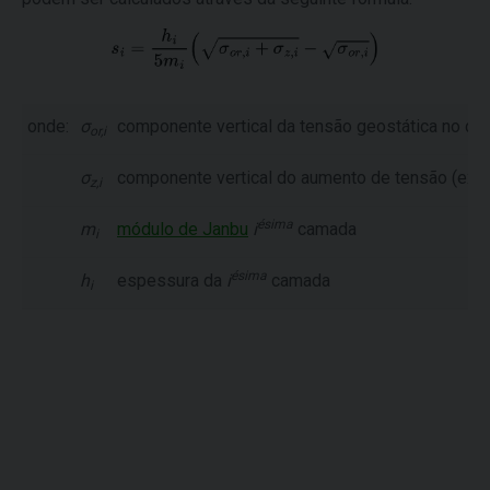
onde:
σ
componente vertical da tensão geostática no ce
or,i
σ
componente vertical do aumento de tensão (ex.:
z,i
ésima
m
módulo de Janbu
i
camada
i
ésima
h
espessura da
i
camada
i