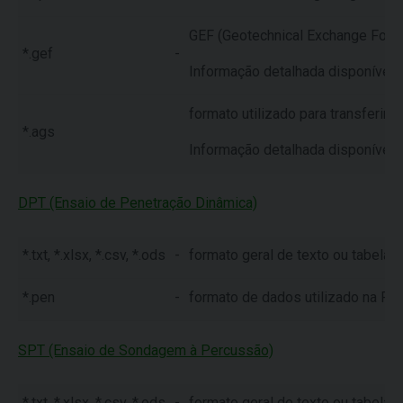
GEF (Geotechnical Exchange Forma
*.gef
-
Informação detalhada disponível 
formato utilizado para transferir i
*.ags
Informação detalhada disponível 
DPT (Ensaio de Penetração Dinâmica)
*.txt, *.xlsx, *.csv, *.ods
-
formato geral de texto ou tabela
*.pen
-
formato de dados utilizado na Re
SPT (Ensaio de Sondagem à Percussão)
*.txt, *.xlsx, *.csv, *.ods
-
formato geral de texto ou tabela