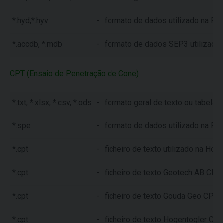
*.hyd,*.hyv
-
formato de dados utilizado na Re
*.accdb, *.mdb
-
formato de dados SEP3 utilizado
CPT (Ensaio de Penetração de Cone)
*.txt, *.xlsx, *.csv, *.ods
-
formato geral de texto ou tabela
*.spe
-
formato de dados utilizado na Re
*.cpt
-
ficheiro de texto utilizado na Ho
*.cpt
-
ficheiro de texto Geotech AB CPT
*.cpt
-
ficheiro de texto Gouda Geo CPT
*.cpt
-
ficheiro de texto Hogentogler CP