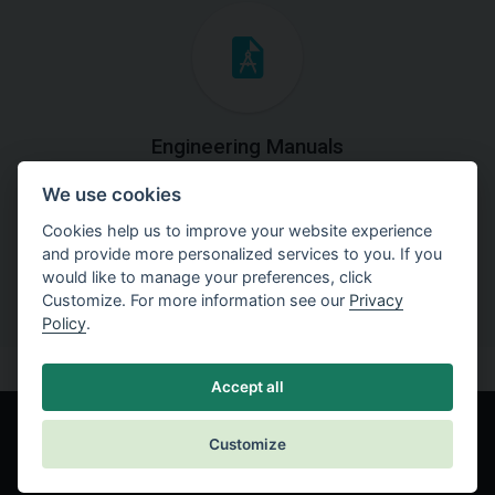
Engineering Manuals
We use cookies
Step by steps guides on how
to solve a specific tasks.
Cookies help us to improve your website experience
and provide more personalized services to you. If you
would like to manage your preferences, click
Customize. For more information see our
Privacy
Policy
.
Accept all
Customize
© Fine spol. s r.o.