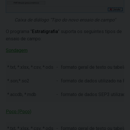
Caixa de diálogo "Tipo do novo ensaio de campo"
O programa "
Estratigrafia
" suporta os seguintes tipos de
ensaio de campo:
Sondagem
*.txt, *.xlsx, *.csv, *.ods
-
formato geral de texto ou tabela
*.son,*.so2
-
formato de dados utilizado na Re
*.accdb, *.mdb
-
formato de dados SEP3 utilizado
Poço (Poço)
*.txt, *.xlsx, *.csv, *.ods
-
formato geral de texto ou tabela