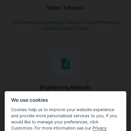
Video Tutorials
Short videos showcasing the features of our software and
solutions to specific tasks.
Engineering Manuals
We use cookies
Step by steps guides on how
to solve a specific tasks.
Cookies help us to improve your website experience
and provide more personalized services to you. If you
would like to manage your preferences, click
Customize. For more information see our
Privacy