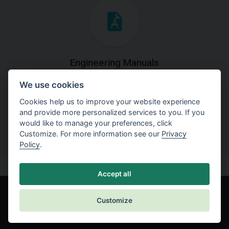
Engineering Manuals
We use cookies
Step by steps guides on how
to solve a specific tasks.
Cookies help us to improve your website experience
and provide more personalized services to you. If you
would like to manage your preferences, click
Customize. For more information see our
Privacy
Policy
.
Accept all
Customize
© Fine spol. s r.o.