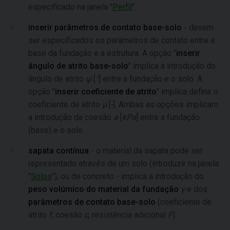
especificado na janela "
Perfil
".
inserir parâmetros de contato base-solo
- devem
ser especificados os parâmetros de contato entre a
base da fundação e a estrutura. A opção "
inserir
ângulo de atrito base-solo
" implica a introdução do
ângulo de atrito
ψ
[
°
] entre a fundação e o solo. A
opção "
inserir coeficiente de atrito
" implica definir o
coeficiente de atrito
μ
[
-
]. Ambas as opções implicam
a introdução da coesão
a
[
kPa
] entre a fundação
(base) e o solo.
sapata contínua
- o material da sapata pode ser
representado através de um solo (introduzir na janela
"
Solos
"), ou de concreto - implica a introdução do
peso volúmico do material da fundação
γ
e dos
parâmetros de contato base-solo
(coeficiente de
atrito
f
, coesão
c
, resistência adicional
F
).