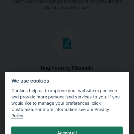
Short videos showcasing the features of our software and
solutions to specific tasks.
Engineering Manuals
We use cookies
Step by steps guides on how
to solve a specific tasks.
Cookies help us to improve your website experience
and provide more personalized services to you. If you
would like to manage your preferences, click
Customize. For more information see our
Privacy
Policy
.
Accept all