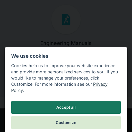
Engineering Manuals
We use cookies
Step by steps guides on how
to solve a specific tasks.
Cookies help us to improve your website experience
and provide more personalized services to you. If you
would like to manage your preferences, click
Customize. For more information see our
Privacy
Policy
.
Accept all
Customize
© Fine spol. s r.o.