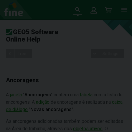
GEO5 Software
Online Help
Tree
Settings
Ancoragens
A
janela
"
Ancoragens
" contém uma
tabela
com a lista de
ancoragens. A
adição
de ancoragens é realizada na
caixa
de diálogo
"
Novas ancoragens
".
As ancoragens adicionadas também podem ser editadas
na Área de trabalho, através dos
objetos ativos
. O