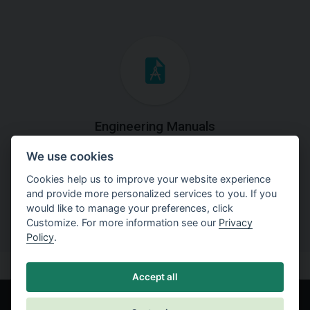
Engineering Manuals
We use cookies
Step by steps guides on how
to solve a specific tasks.
Cookies help us to improve your website experience
and provide more personalized services to you. If you
would like to manage your preferences, click
Customize. For more information see our
Privacy
Policy
.
Accept all