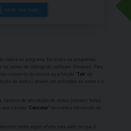
GEO5 - User Guide
 de dados no programa. Em todos os programas
 as caixas de diálogo do software Windows. Para
botão esquerdo do mouse ou a função "
Tab
" do
odução de dados) devem ser utilizadas as setas e o
sta, campos de introdução de dados (número, texto)
o que o botão "
Cancelar
" descarta a introdução de
elemento tenha algum efeito para além do que é