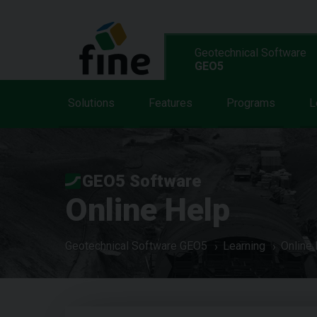
Geotechnical Software
GEO5
Solutions
Features
Programs
L
GEO5 Software
Online Help
Geotechnical Software GEO5
Learning
Online