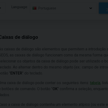
Language:
Portuguese
Caixas de diálogo
As caixas de diálogo são elementos que permitem a introdução
GEO5, as caixas de diálogo funcionam como da mesma forma que
selecionar os objetos da caixa de diálogo pode ser utilizado o 
teclado. Ao alternar dentro do mesmo objeto (ex.: campo de intr
botão "
ENTER
" do teclado.
Uma caixa de diálogo pode conter os seguintes itens:
tabela
, li
e botões de comando. O botão "
OK
" confirma a seleção, enquant
dados.
Caso a caixa de diálogo contenha um elemento atípico (ou este 