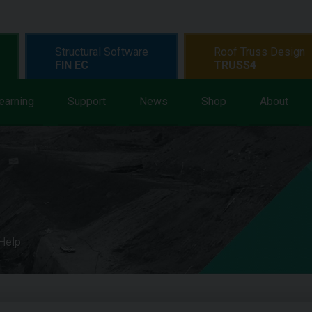
Structural Software
Roof Truss Design
FIN EC
TRUSS4
earning
Support
News
Shop
About
 Help