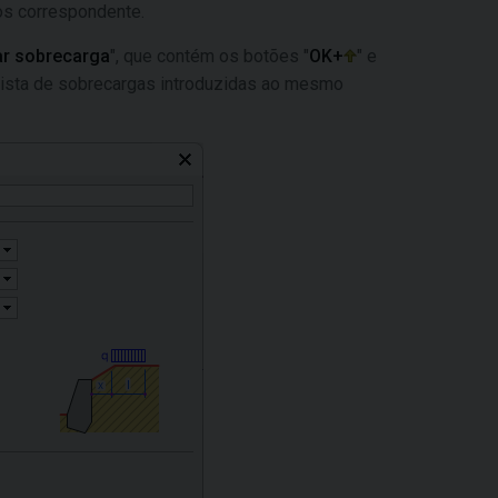
os correspondente.
ar sobrecarga
", que contém os botões "
OK+
" e
 lista de sobrecargas introduzidas ao mesmo