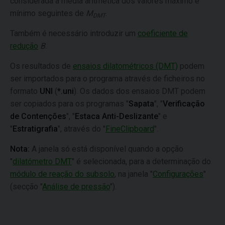
considerada a média aritmética dos valores máximo e
mínimo seguintes de
M
.
DMT
Também é necessário introduzir um
coeficiente de
redução
B
.
Os resultados de
ensaios dilatométricos (DMT)
podem
ser importados para o programa através de ficheiros no
formato
UNI
(
*.uni
). Os dados dos ensaios DMT podem
ser copiados para os programas "
Sapata
", "
Verificação
de Contenções
", "
Estaca Anti-Deslizante
" e
"
Estratigrafia
", através do "
FineClipboard
".
Nota:
A janela só está disponível quando a opção
"
dilatómetro DMT
" é selecionada, para a determinação do
módulo de reação do subsolo
, na janela "
Configurações
"
(secção "
Análise de pressão
").