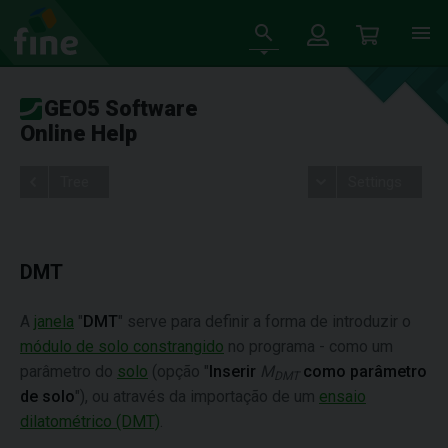
GEO5 Software
Online Help
Tree
Settings
DMT
A
janela
"
DMT
" serve para definir a forma de introduzir o
módulo de solo constrangido
no programa - como um
parâmetro do
solo
(opção "
Inserir
M
como parâmetro
DMT
de solo
"), ou através da importação de um
ensaio
dilatométrico (DMT)
.