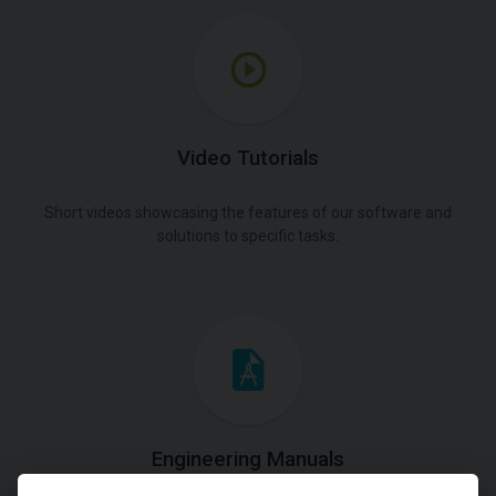
Video Tutorials
Short videos showcasing the features of our software and
solutions to specific tasks.
Engineering Manuals