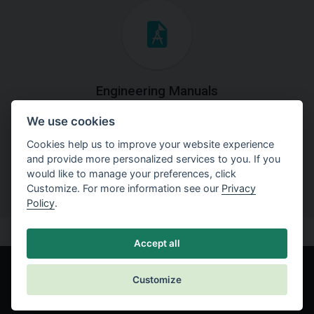
Engineering Manuals
We use cookies
Step by steps guides on how
to solve a specific tasks.
Cookies help us to improve your website experience
and provide more personalized services to you. If you
would like to manage your preferences, click
Customize. For more information see our
Privacy
Policy
.
Accept all
Customize
© Fine spol. s r.o.