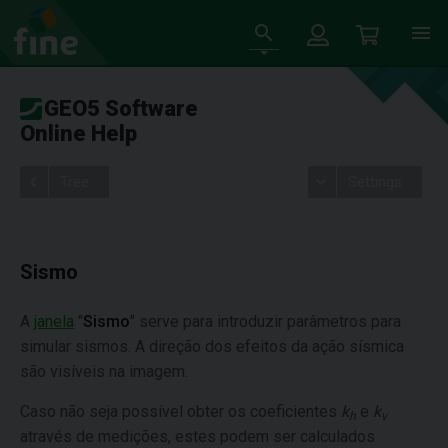
GEO5 Software
Online Help
Tree
Settings
Sismo
A
janela
"
Sismo
" serve para introduzir parâmetros para
simular sismos. A direção dos efeitos da ação sísmica
são visíveis na imagem.
Caso não seja possível obter os coeficientes
k
e
k
h
v
através de medições, estes podem ser calculados