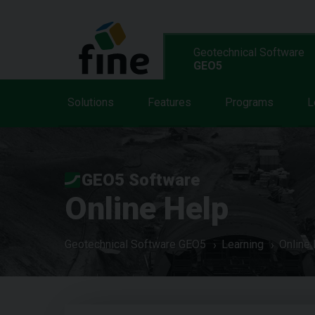
Geotechnical Software
GEO5
Solutions
Features
Programs
L
GEO5 Software
Online Help
Geotechnical Software GEO5
Learning
Online