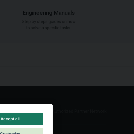
Engineering Manuals
Step by steps guides on how
to solve a specific tasks.
Authorized Partner Network
Accept all
Customize