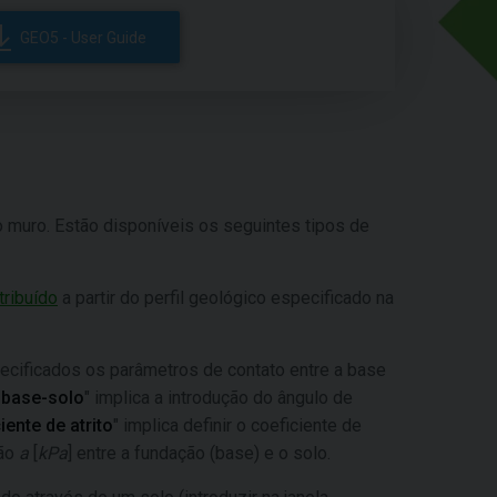
GEO5 - User Guide
do muro. Estão disponíveis os seguintes tipos de
tribuído
a partir do perfil geológico especificado na
cificados os parâmetros de contato entre a base
o base-solo
" implica a introdução do ângulo de
iente de atrito
" implica definir o coeficiente de
são
a
[
kPa
] entre a fundação (base) e o solo.