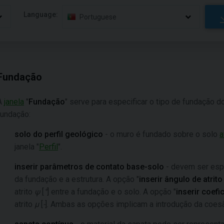
Language:
Portuguese
Fundação
A
janela
"
Fundação
" serve para especificar o tipo de fundação 
fundação:
solo do perfil geológico
- o muro é fundado sobre o solo
a
janela "
Perfil
".
inserir parâmetros de contato base-solo
- devem ser espe
da fundação e a estrutura. A opção "
inserir ângulo de atrit
atrito
ψ
[
°
] entre a fundação e o solo. A opção "
inserir coefic
atrito
μ
[
-
]. Ambas as opções implicam a introdução da coe