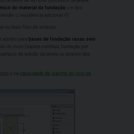
do através de um solo (introduzir na janela
mico do material da fundação
γ
e dos
 coesão
c
, resistência adicional
F
).
 ou duas filas de estacas.
 adotas para
bases de fundação rasas sem
ão do muro (sapata contínua, fundação por
 campos de edição da janela ou através das
muro
e na
capacidade de suporte do solo de