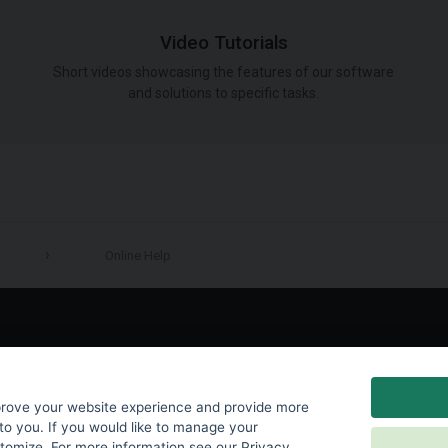
Video Tutorials
Short videos showcasing the features of our software
and solutions to specific tasks.
Online Help
LinkedIn
prove your website experience and provide more
to you. If you would like to manage your
stomize. For more information see our
Privacy