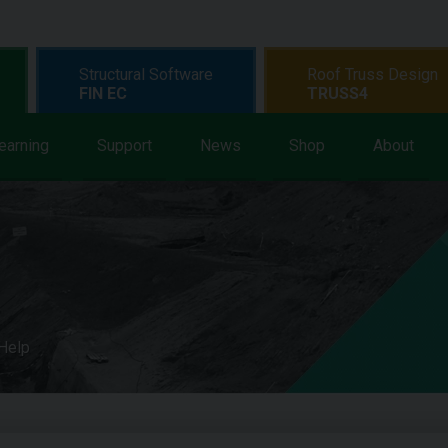
Structural Software
Roof Truss Design
FIN EC
TRUSS4
earning
Support
News
Shop
About
 Help