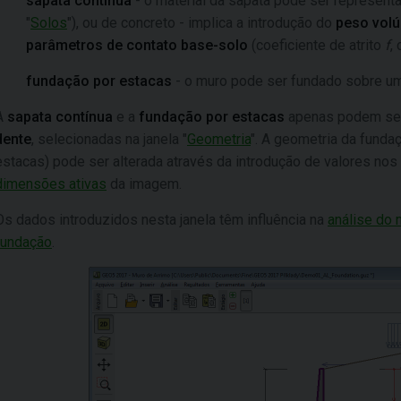
sapata contínua
- o material da sapata pode ser representa
"
Solos
"), ou de concreto - implica a introdução do
peso volú
parâmetros de contato base-solo
(coeficiente de atrito
f
,
fundação por estacas
- o muro pode ser fundado sobre uma
A
sapata contínua
e a
fundação por estacas
apenas podem ser
dente
, selecionadas na janela "
Geometria
".
A geometria da fundaç
estacas) pode ser alterada através da introdução de valores nos
dimensões ativas
da imagem.
Os dados introduzidos nesta janela têm influência na
análise do 
fundação
.