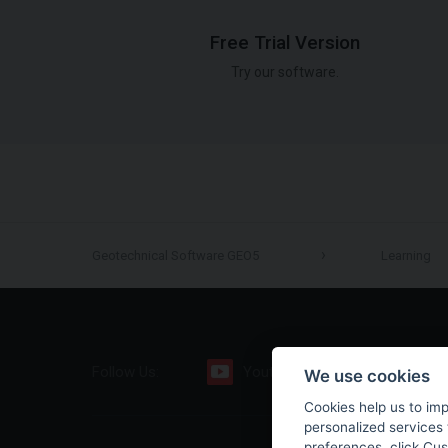
Free Trial Version
Try our software.
Geotechnical Software GEO5
Learning
Follow Us:
Youtube
Facebook
We use cookies
Cookies help us to im
personalized services 
preferences, click Cu