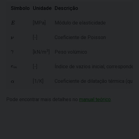
Símbolo
Unidade
Descrição
[MPa]
Módulo de elasticidade
[-]
Coeficiente de Poisson
3
[kN/m
]
Peso volúmico
[-]
Índice de vazios inicial, correspondent
[1/K]
Coeficiente de dilatação térmica (qua
Pode encontrar mais detalhes no
manual teórico
.