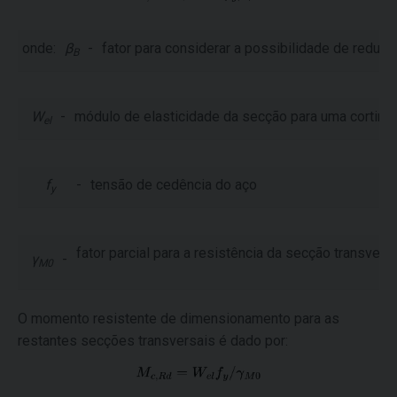
onde:
β
-
fator para considerar a possibilidade de reduç
B
W
-
módulo de elasticidade da secção para uma cortina 
el
f
-
tensão de cedência do aço
y
fator parcial para a resistência da secção transvers
γ
-
M0
O momento resistente de dimensionamento para as
restantes secções transversais é dado por: