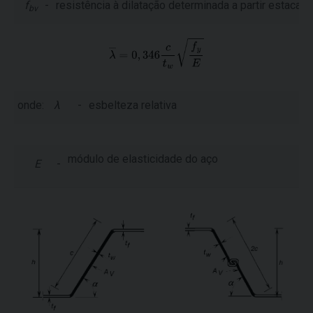
f
-
resistência à dilatação determinada a partir estaca-
bv
onde:
λ
-
esbelteza relativa
módulo de elasticidade do aço
E
-