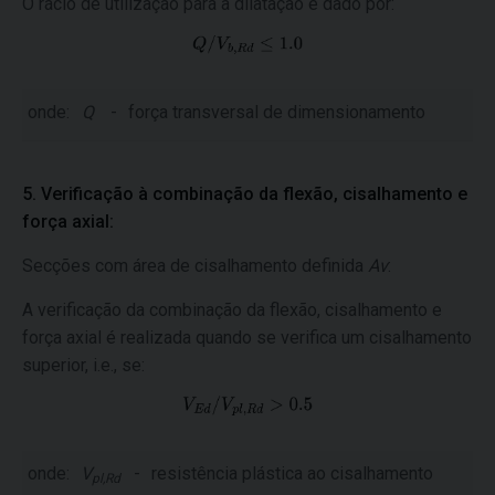
O rácio de utilização para a dilatação é dado por:
onde:
Q
-
força transversal de dimensionamento
5. Verificação à combinação da flexão, cisalhamento e
força axial:
Secções com área de cisalhamento definida
Av
:
A verificação da combinação da flexão, cisalhamento e
força axial é realizada quando se verifica um cisalhamento
superior, i.e., se:
onde:
V
-
resistência plástica ao cisalhamento
pl,Rd