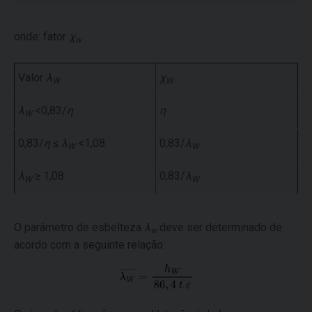
onde: fator
χ
w
Valor
λ
χ
W
W
λ
<0,83/
η
η
W
0,83/
η
≤
λ
<1,08
0,83/
λ
W
W
λ
≥ 1,08
0,83/
λ
W
W
O parâmetro de esbelteza
λ
deve ser determinado de
w
acordo com a seguinte relação: