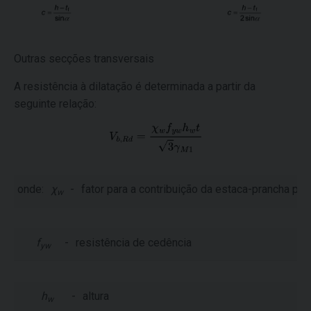
Outras secções transversais
A resistência à dilatação é determinada a partir da
seguinte relação:
onde:
χ
-
fator para a contribuição da estaca-prancha para
w
f
-
resistência de cedência
yw
h
-
altura
w