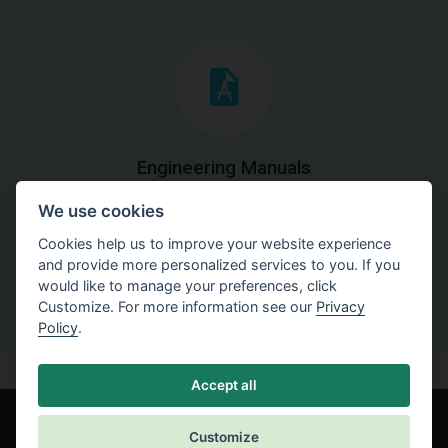
Engineering Manuals
We use cookies
Step by steps guides on how
to solve a specific tasks.
Cookies help us to improve your website experience
and provide more personalized services to you. If you
would like to manage your preferences, click
Customize. For more information see our
Privacy
Policy
.
Accept all
Customize
© Fine spol. s r.o.