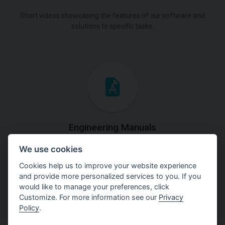
Short videos showcasing the features of our software and
solutions to specific tasks.
Engineering Manuals
We use cookies
Step by steps guides on how
to solve a specific tasks.
Cookies help us to improve your website experience
and provide more personalized services to you. If you
would like to manage your preferences, click
Customize. For more information see our
Privacy
Policy
.