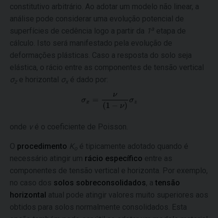
constitutivo arbitrário. Ao adotar um modelo não linear, a
análise pode considerar uma evolução potencial de
a
superfícies de cedência logo a partir da
1
etapa de
cálculo. Isto será manifestado pela evolução de
deformações plásticas. Caso a resposta do solo seja
elástica, o rácio entre as componentes de tensão vertical
σ
e horizontal
σ
é dado por:
z
x
onde
ν
é o coeficiente de Poisson.
O
procedimento
K
é tipicamente adotado quando é
o
necessário atingir um
rácio específico
entre as
componentes de tensão vertical e horizonta. Por exemplo,
no caso dos
solos sobreconsolidados
, a
tensão
horizontal
atual pode atingir valores muito superiores aos
obtidos para solos normalmente consolidados. Esta