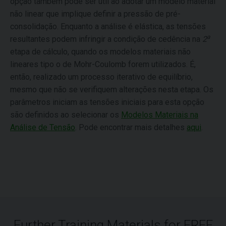
opção também pode ser útil ao adotar um modelo material
não linear que implique definir a pressão de pré-
consolidação. Enquanto a análise é elástica, as tensões
a
resultantes podem infringir a condição de cedência na
2
etapa de cálculo, quando os modelos materiais não
lineares tipo o de Mohr-Coulomb forem utilizados. É,
então, realizado um processo iterativo de equilíbrio,
mesmo que não se verifiquem alterações nesta etapa. Os
parâmetros iniciam as tensões iniciais para esta opção
são definidos ao selecionar os
Modelos Materiais na
Análise de Tensão
. Pode encontrar mais detalhes
aqui
.
Further Training Materials for FREE