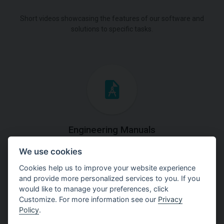
Short videos showcasing the features of our software and
solutions to specific tasks.
Engineering Manuals
We use cookies
Step by steps guides on how
to solve a specific tasks.
Cookies help us to improve your website experience
and provide more personalized services to you. If you
would like to manage your preferences, click
Customize. For more information see our
Privacy
Policy
.