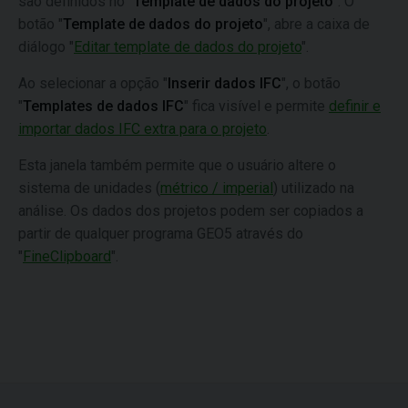
são definidos no "
Template de dados do projeto
". O
botão "
Template de dados do projeto
", abre a caixa de
diálogo "
Editar template de dados do projeto
".
Ao selecionar a opção "
Inserir dados IFC
", o botão
"
Templates de dados IFC
" fica visível e permite
definir e
importar dados IFC extra para o projeto
.
Esta janela também permite que o usuário altere o
sistema de unidades (
métrico / imperial
) utilizado na
análise. Os dados dos projetos podem ser copiados a
partir de qualquer programa GEO5 através do
"
FineClipboard
".