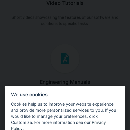
Video Tutorials
Short videos showcasing the features of our software and
solutions to specific tasks.
Engineering Manuals
We use cookies
Step by steps guides on how
to solve a specific tasks.
Cookies help us to improve your website experience
and provide more personalized services to you. If you
would like to manage your preferences, click
Customize. For more information see our
Privacy
Policy
.