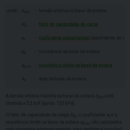
onde:
σ
-
tensão efetiva na base da estaca
ef,b
N
-
fator de capacidade de carga
q
α
-
coeficiente adimensional
dependente do com
t
q
-
resistência da base da estaca
b
q
-
resistência limite na base da estaca
b,lim
A
-
área da base da estaca
b
A tensão efetiva máxima na base da estaca
σ
está
ef,b
limitada a 3,2 ksf (aprox. 153 kPa).
O fator de capacidade de carga
N
, o coeficiente
α
e a
q
t
resistência limite na base da estaca
q
são calculados
b,lim
pelo programa automaticamente, mas também é possível