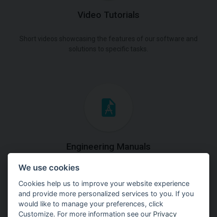
Video Tutorials
Short videos showcasing the features of our software and
solutions to specific tasks.
Engineering Manuals
We use cookies
Step by steps guides on how
to solve a specific tasks.
Cookies help us to improve your website experience
and provide more personalized services to you. If you
would like to manage your preferences, click
Customize. For more information see our
Privacy