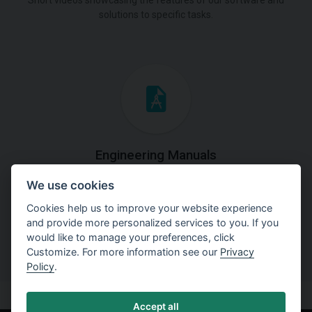
Short videos showcasing the features of our software and
solutions to specific tasks.
Engineering Manuals
We use cookies
Step by steps guides on how
to solve a specific tasks.
Cookies help us to improve your website experience
and provide more personalized services to you. If you
would like to manage your preferences, click
Customize. For more information see our
Privacy
Policy
.
Accept all