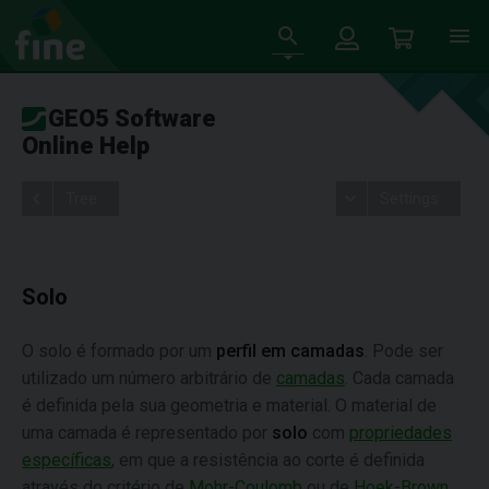
GEO5 Software
Online Help
Tree
Settings
Solo
O solo é formado por um
perfil em camadas
. Pode ser
utilizado um número arbitrário de
camadas
. Cada camada
é definida pela sua geometria e material. O material de
uma camada é representado por
solo
com
propriedades
específicas
, em que a resistência ao corte é definida
através do critério de
Mohr-Coulomb
ou de
Hoek-Brown
.