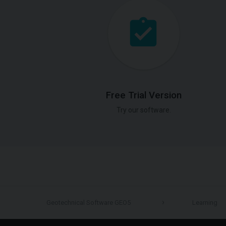
Free Trial Version
Try our software.
Geotechnical Software GEO5
Learning