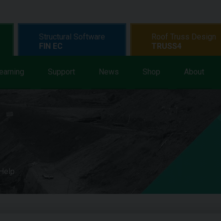
Structural Software
Roof Truss Design
FIN EC
TRUSS4
earning
Support
News
Shop
About
 Help