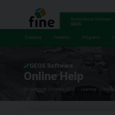
Geotechnical Software
GEO5
Solutions
Features
Programs
L
GEO5 Software
Online Help
Geotechnical Software GEO5
Learning
Online