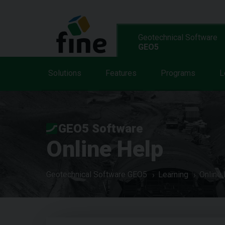
Geotechnical Software
GEO5
Solutions
Features
Programs
L
GEO5 Software
Online Help
Geotechnical Software GEO5
Learning
Online