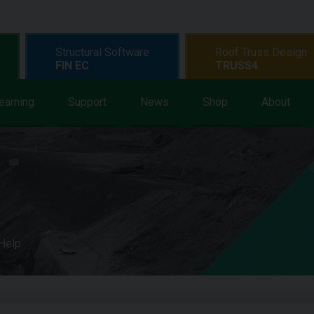
Structural Software
Roof Truss Design
FIN EC
TRUSS4
earning
Support
News
Shop
About
 Help