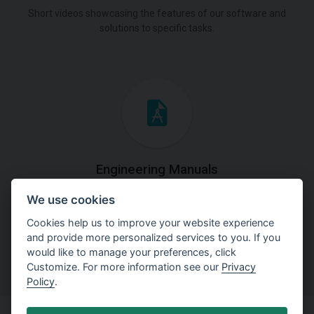
Short videos showcasing the features of our software and
solutions to specific tasks.
Engineering Manuals
We use cookies
Step by steps guides on how
to solve a specific tasks.
Cookies help us to improve your website experience
and provide more personalized services to you. If you
would like to manage your preferences, click
Customize. For more information see our
Privacy
Policy
.