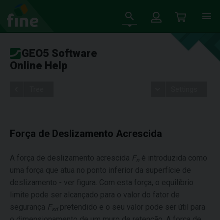
GEO5 Software
Online Help
Tree
Settings
Força de Deslizamento Acrescida
A força de deslizamento acrescida
F
é introduzida como
n
uma força que atua no ponto inferior da superfície de
deslizamento - ver figura. Com esta força, o equilíbrio
limite pode ser alcançado para o valor do fator de
segurança
F
pretendido e o seu valor pode ser útil para
sd
o dimensionamento de um muro de retenção. A força de