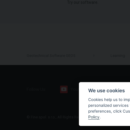
Try our software.
Geotechnical Software GEO5
Learning
Follow Us:
Youtube
Facebook
We use cookies
Cookies help us to im
personalized services 
preferences, click Cu
Policy
.
© Fine spol. s r.o., All Rights Reserved |
Sitemap
|
Privacy Polic