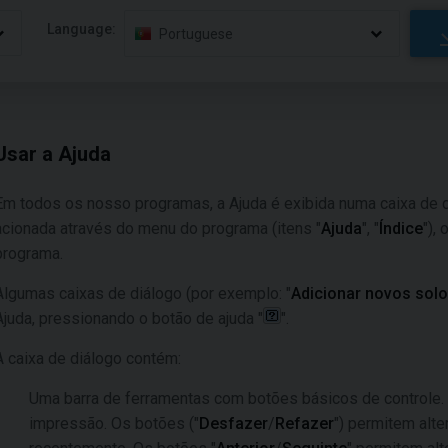
Language:
Portuguese
Usar a Ajuda
Em todos os nosso programas, a Ajuda é exibida numa caixa de 
acionada através do menu do programa (itens "
Ajuda
", "
Índice
"),
programa.
Algumas caixas de diálogo (por exemplo: "
Adicionar novos sol
Ajuda, pressionando o botão de ajuda "
".
A caixa de diálogo contém:
Uma barra de ferramentas com botões básicos de controle. 
impressão. Os botões ("
Desfazer
/
Refazer
") permitem alte