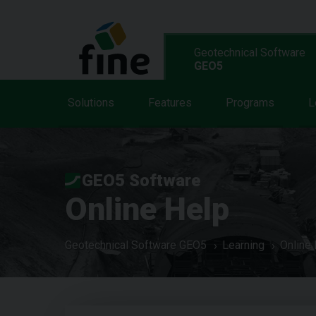
Geotechnical Software
GEO5
Solutions
Features
Programs
L
GEO5 Software
Online Help
Geotechnical Software GEO5
Learning
Online