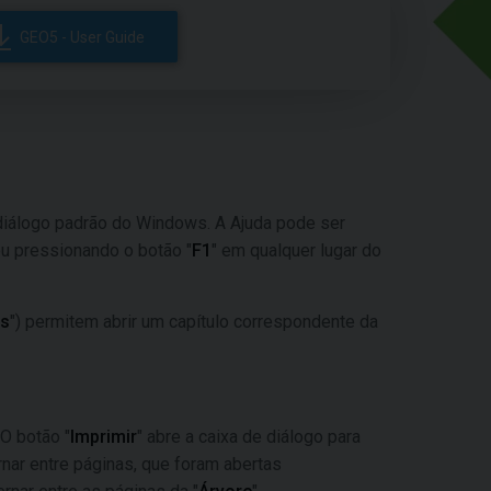
GEO5 - User Guide
diálogo padrão do Windows. A Ajuda pode ser
 ou pressionando o botão "
F1
" em qualquer lugar do
os
") permitem abrir um capítulo correspondente da
O botão "
Imprimir
" abre a caixa de diálogo para
rnar entre páginas, que foram abertas