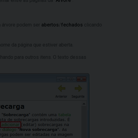
ernar entre as páginas da "
Árvore
".
 na árvore podem ser
abertos
/
fechados
clicando
 nome da página que estiver aberta.
hando para outros itens. O texto dessas