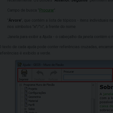
recentemente. Os botões "
Anterior
/
Seguinte
" permitem alt
Campo de busca "
Procurar
".
"
Árvore
", que contém a lista de tópicos - itens individuais
nos símbolos "
"/"
", à frente do nome.
Janela para exibir a Ajuda - o cabeçalho da janela contém o
O texto de cada ajuda pode conter referências cruzadas, encamin
referências é exibido a verde.