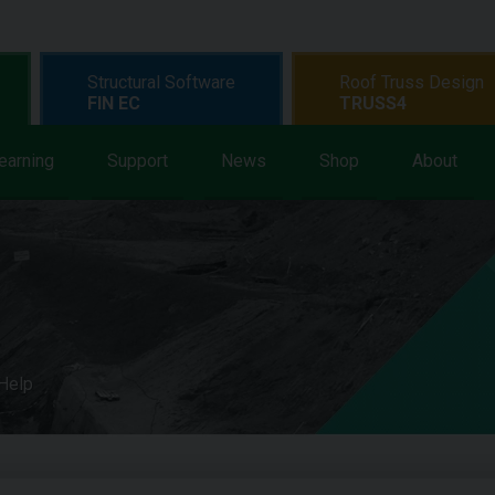
Structural Software
Roof Truss Design
FIN EC
TRUSS4
earning
Support
News
Shop
About
 Help