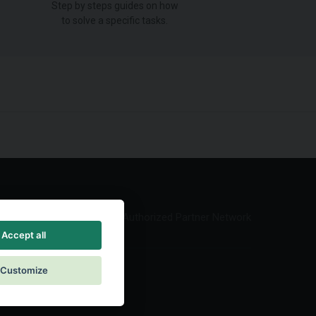
Step by steps guides on how
to solve a specific tasks.
Authorized Partner Network
Accept all
Customize