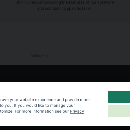
Short videos showcasing the features of our software
and solutions to specific tasks.
Online Help
LinkedIn
prove your website experience and provide more
to you. If you would like to manage your
stomize. For more information see our
Privacy
y
|
Cookies Settings
|
End User License Agreement
|
Contact Us