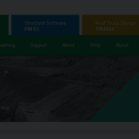
Structural Software
Roof Truss Design
FIN EC
TRUSS4
earning
Support
News
Shop
About
 Help