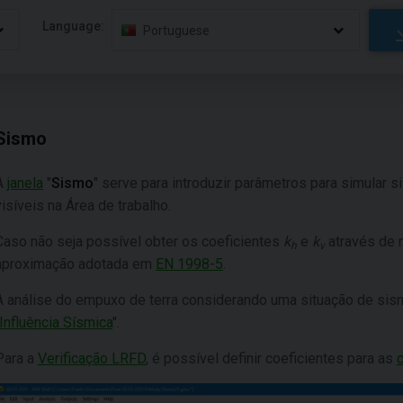
Language:
Portuguese
Sismo
A
janela
"
Sismo
" serve para introduzir parâmetros para simular 
visíveis na Área de trabalho.
Caso não seja possível obter os coeficientes
k
e
k
através de 
h
v
aproximação adotada em
EN 1998-5
.
A análise do empuxo de terra considerando uma situação de sismo 
Influência Sísmica
".
Para a
Verificação LRFD
, é possível definir coeficientes para as