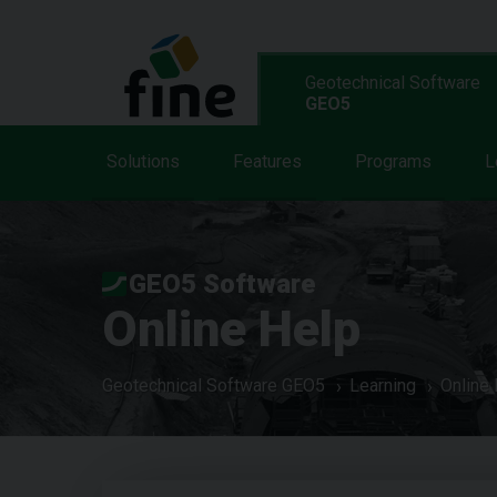
Geotechnical Software
GEO5
Solutions
Features
Programs
L
GEO5 Software
Online Help
Geotechnical Software GEO5
Learning
Online