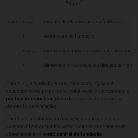
onde:
E
-
módulo de elasticidade da fundação
basic
t
-
espessura da fundação
E
-
média ponderada do módulo de deformação a
def, av
l
-
dimensão da fundação na direção da rigide
Para
k >
1, a fundação é assumida como rígida e é
assumido como ponto representativo do assentamento o
ponto característico
(dista do seu eixo 0.37 vezes a
dimensão da fundação).
Para
k <
1, a estrutura da fundação é assumida como
compatível e é assumido como ponto representativo do
assentamento o
ponto central da fundação
.