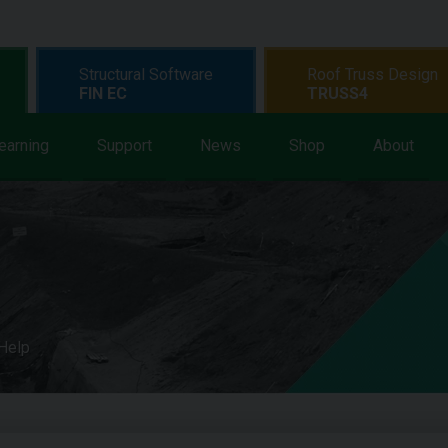
Structural Software
Roof Truss Design
FIN EC
TRUSS4
earning
Support
News
Shop
About
 Help