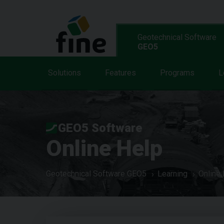
Geotechnical Software
GEO5
Solutions
Features
Programs
L
GEO5 Software
Online Help
Geotechnical Software GEO5
Learning
Online