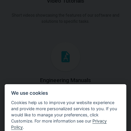
Video Tutorials
Short videos showcasing the features of our software and
solutions to specific tasks.
Engineering Manuals
We use cookies
Step by steps guides on how
to solve a specific tasks.
Cookies help us to improve your website experience
and provide more personalized services to you. If you
would like to manage your preferences, click
Customize. For more information see our
Privacy
Policy
.