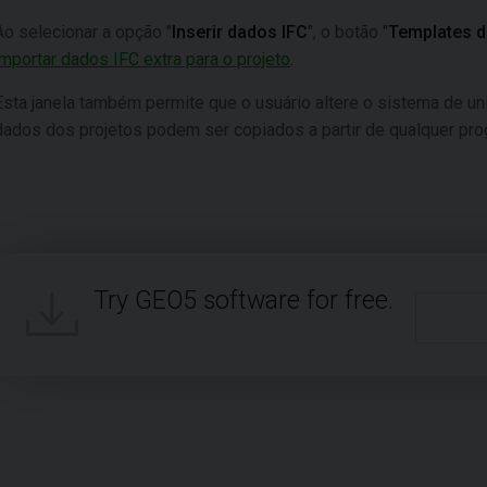
Ao selecionar a opção "
Inserir dados IFC
", o botão "
Templates d
importar dados IFC extra para o projeto
.
Esta janela também permite que o usuário altere o sistema de un
dados dos projetos podem ser copiados a partir de qualquer pr
Try GEO5 software for free.