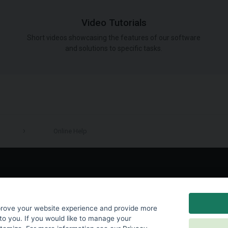
Video Tutorials
Short videos showcasing the features of our software
and solutions to specific tasks.
Online Help
LinkedIn
prove your website experience and provide more
to you. If you would like to manage your