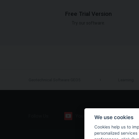
Free Trial Version
Try our software.
Geotechnical Software GEO5
Learning
Follow Us:
Youtube
Facebook
We use cookies
Cookies help us to im
personalized services 