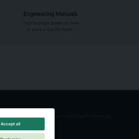
Engineering Manuals
Step by steps guides on how
to solve a specific tasks.
Authorized Partner Network
Accept all