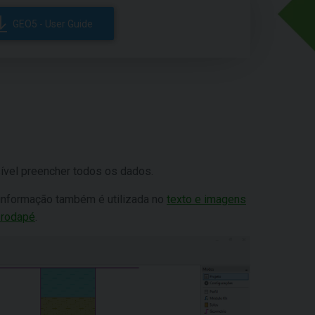
GEO5 - User Guide
sível preencher todos os dados.
a informação também é utilizada no
texto e imagens
 rodapé
.