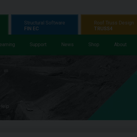
Structural Software
Roof Truss Design
FIN EC
TRUSS4
earning
Support
News
Shop
About
 Help