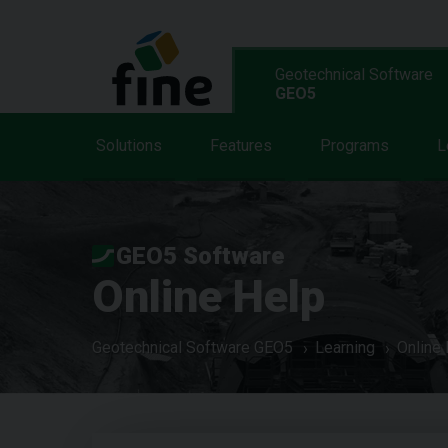
Geotechnical Software
GEO5
Solutions
Features
Programs
L
GEO5 Software
Online Help
Geotechnical Software GEO5
Learning
Online