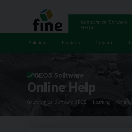
Geotechnical Software
GEO5
Solutions
Features
Programs
L
GEO5 Software
Online Help
Geotechnical Software GEO5
Learning
Online