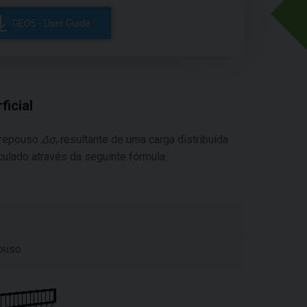
GEO5 - User Guide
icial
 repouso
Δσ
resultante de uma carga distribuída
r
alculado através da seguinte fórmula:
ouso