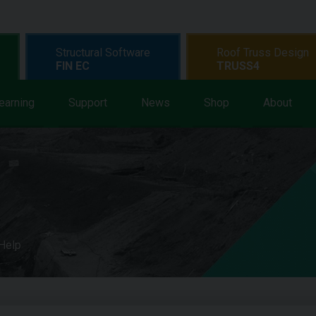
Structural Software
Roof Truss Design
FIN EC
TRUSS4
earning
Support
News
Shop
About
 Help