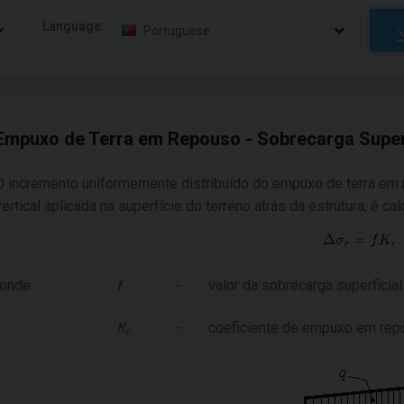
Language:
Portuguese
Empuxo de Terra em Repouso - Sobrecarga Superf
O incremento uniformemente distribuído do empuxo de terra em
vertical aplicada na superfície do terreno atrás da estrutura, é c
onde:
f
-
valor da sobrecarga superficial
K
-
coeficiente de empuxo em rep
r