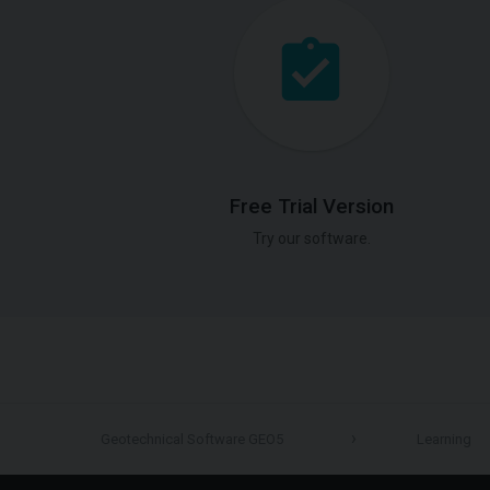
Free Trial Version
Try our software.
Geotechnical Software GEO5
Learning