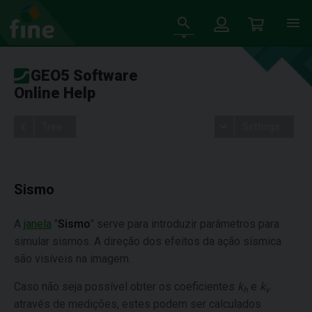
GEO5 Software
Online Help
Tree
Settings
Sismo
A
janela
"
Sismo
" serve para introduzir parâmetros para
simular sismos. A direção dos efeitos da ação sísmica
são visíveis na imagem.
Caso não seja possível obter os coeficientes
k
e
k
h
v
através de medições, estes podem ser calculados