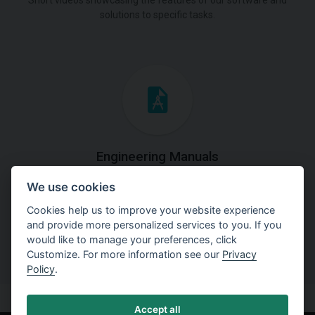
Short videos showcasing the features of our software and
solutions to specific tasks.
Engineering Manuals
We use cookies
Step by steps guides on how
to solve a specific tasks.
Cookies help us to improve your website experience
and provide more personalized services to you. If you
would like to manage your preferences, click
Customize. For more information see our
Privacy
Policy
.
Accept all