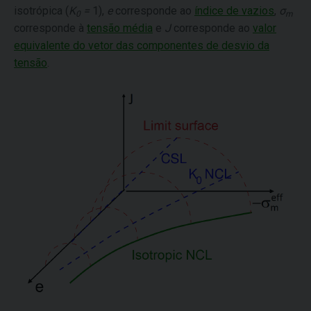
isotrópica (
K
=
1),
e
corresponde ao
índice de vazios
,
σ
0
m
corresponde à
tensão média
e
J
corresponde ao
valor
equivalente do vetor das componentes de desvio da
tensão
.