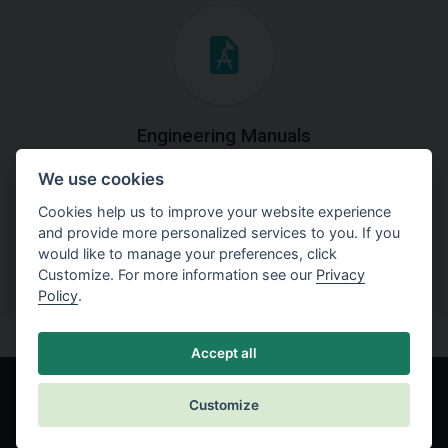
Engineering Manuals
We use cookies
Step by steps guides on how
to solve a specific tasks.
Cookies help us to improve your website experience
and provide more personalized services to you. If you
would like to manage your preferences, click
Customize. For more information see our
Privacy
Policy
.
Accept all
Customize
© Fine spol. s r.o.