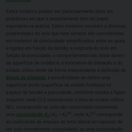
Estes modelos podem ser particularmente úteis em
problemas em que o assentamento tem um papel
importante na análise. Estes modelos recorrem a diversas
propriedades do solo que nem sempre são consideradas
em modelos de plasticidade simplificados, entre as quais
a rigidez em função da tensão, a resposta do solo em
função da porosidade, o comportamento não linear dentro
da superfície de cedência, a estimativa da dilatação e do
estado crítico limite de forma independente à definição do
ângulo de dilatação
, a possibilidade de definir uma
superfície limite (superfície de estado fronteira) no
espaço de tensão e porosidade, conforme mostra a figura
seguinte, onde CLS corresponde à linha de estado crítico,
NCL corresponde ao solo não consolidado assumindo
NC
NC
uma
consolidação
K
(
K
= K
, onde
K
corresponde
0
0
0
0
ao coeficiente de empuxo de terra lateral em repouso de
um solo normalmente consolidado) ou uma consolidação