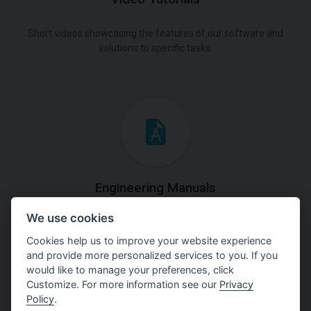
Short videos showcasing the features of our software and
solutions to specific tasks.
Engineering Manuals
We use cookies
Step by steps guides on how
to solve a specific tasks.
Cookies help us to improve your website experience
and provide more personalized services to you. If you
would like to manage your preferences, click
Customize. For more information see our
Privacy
Policy
.