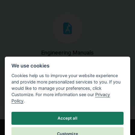
Engineering Manuals
We use cookies
Step by steps guides on how
to solve a specific tasks.
Cookies help us to improve your website experience
and provide more personalized services to you. If you
would like to manage your preferences, click
Customize. For more information see our
Privacy
Policy
.
Accept all
Customize