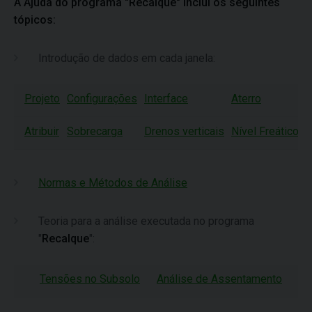
A Ajuda do programa "Recalque" inclui os seguintes
tópicos:
Introdução de dados em cada janela:
Projeto
Configurações
Interface
Aterro
E
Atribuir
Sobrecarga
Drenos verticais
Nível Freático
C
Normas e Métodos de Análise
Teoria para a análise executada no programa
"
Recalque
":
Tensões no Subsolo
Análise de Assentamento