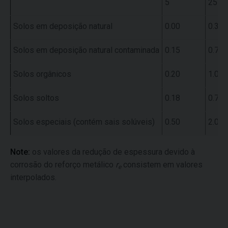
5
25
Solos em deposição natural
0.00
0.30
Solos em deposição natural contaminada
0.15
0.75
Solos orgânicos
0.20
1.00
Solos soltos
0.18
0.70
Solos especiais (contém sais solúveis)
0.50
2.00
Note:
os valores da redução de espessura devido à
corrosão do reforço metálico
r
consistem em valores
e
interpolados.