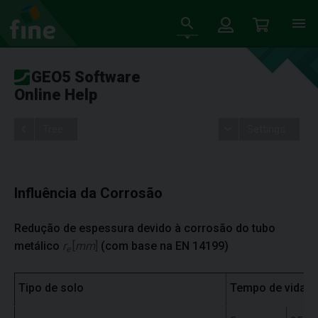
GEO5 Software
Online Help
Tree
Settings
Influência da Corrosão
Redução de espessura devido à corrosão do tubo
metálico
r
[
mm
]
(com base na EN 14199)
e
Tipo de solo
Tempo de vida ú