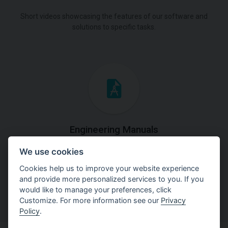
Short videos showcasing the features of our software and
solutions to specific tasks.
Engineering Manuals
We use cookies
Step by steps guides on how
to solve a specific tasks.
Cookies help us to improve your website experience
and provide more personalized services to you. If you
would like to manage your preferences, click
Customize. For more information see our
Privacy
Policy
.