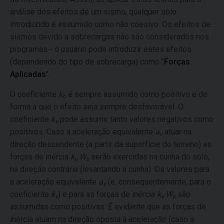
análise dos efeitos de um sismo, qualquer solo
introduzido é assumido como não coesivo. Os efeitos de
sismos devido a sobrecargas não são considerados nos
programas - o usuário pode introduzir estes efeitos
(dependendo do tipo de sobrecarga) como "
Forças
Aplicadas
".
O coeficiente
k
é sempre assumido como positivo e de
h
forma a que o efeito seja sempre desfavorável. O
coeficiente
k
pode assumir tanto valores negativos como
v
positivos. Caso a aceleração equivalente
a
atuar na
v
direção descendente (a partir da superfície do terreno) as
forças de inércia
k
W
serão exercidas na cunha do solo,
v
s
na direção contrária (levantando a cunha). Os valores para
a aceleração equivalente
a
(e, consequentemente, para o
v
coeficiente
k
) e para as forças de inércia
k
W
são
v
v
s
assumidas como positivas. É evidente que as forças de
inércia atuam na direção oposta à aceleração (caso a