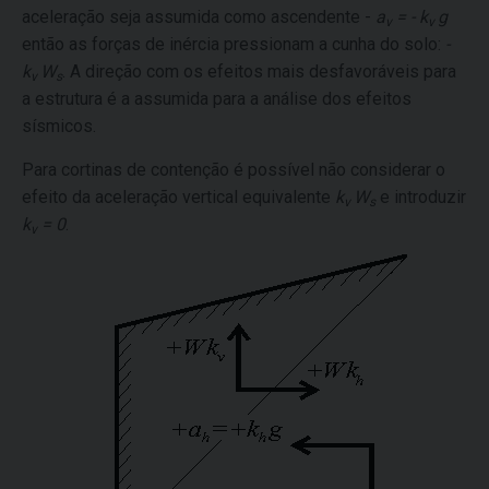
aceleração seja assumida como ascendente -
a
= - k
g
v
v
então as forças de inércia pressionam a cunha do solo:
-
k
W
. A direção com os efeitos mais desfavoráveis para
v
s
a estrutura é a assumida para a análise dos efeitos
sísmicos.
Para cortinas de contenção é possível não considerar o
efeito da aceleração vertical equivalente
k
W
e introduzir
v
s
k
= 0
.
v