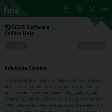
GEO5 Software
Online Help
Tree
Settings
Influência Sísmica
A ocorrência de um sismo aumenta o efeito do empuxo
ativo e reduz o efeito de empuxo passivo. As teorias
utilizadas nos nossos programas (
Mononobe-Okabe
,
Arrango
,
JTJ 004-89
,
JTS 146-2012
,
SL 203-97
,
NCMA-
SRW
) consideram solos sem coesão e sem a influência
do nível freático. Assim, ao aplicar estas teorias para a