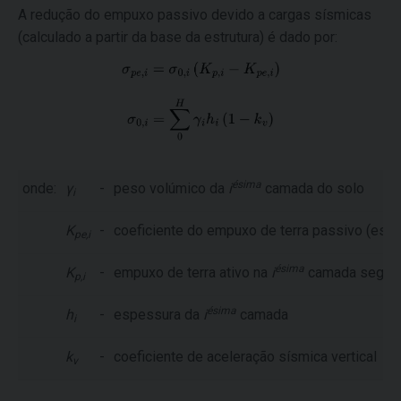
A redução do empuxo passivo devido a cargas sísmicas
(calculado a partir da base da estrutura) é dado por:
ésima
onde:
γ
-
peso volúmico da
i
camada do solo
i
K
-
coeficiente do empuxo de terra passivo (está
pe,i
ésima
K
-
empuxo de terra ativo na
i
camada segu
p,i
ésima
h
-
espessura da
i
camada
i
k
-
coeficiente de aceleração sísmica vertical
v