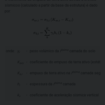
sísmicos (calculado a partir da base da estrutura) é dado
por:
ésima
onde:
γ
-
peso volúmico da
i
camada do solo
i
K
-
coeficiente do empuxo de terra ativo (estátic
ae,i
ésima
K
-
empuxo de terra ativo na
i
camada segu
a,i
ésima
h
-
espessura da
i
camada
i
k
-
coeficiente de aceleração sísmica vertical
v