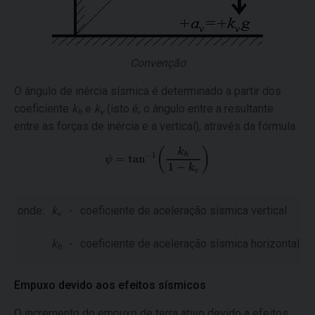
Convenção
O ângulo de inércia sísmica é determinado a partir dos
coeficiente
k
e
k
(isto é, o ângulo entre a resultante
h
v
entre as forças de inércia e a vertical), através da fórmula:
onde:
k
-
coeficiente de aceleração sísmica vertical
v
k
-
coeficiente de aceleração sísmica horizontal
h
Empuxo devido aos efeitos sísmicos
O incremento do empuxo de terra ativo devido a efeitos