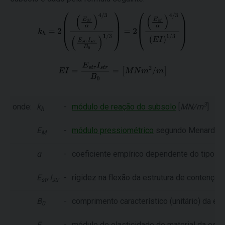
3
onde:
k
-
módulo de reação do subsolo
[
MN/m
]
h
E
-
módulo pressiométrico
segundo Menard [
M
M
α
-
coeficiente empírico dependente do tipo de 
E
I
-
rigidez na flexão da estrutura de contenção 
str
str
B
-
comprimento característico (unitário) da es
0
E
-
módulo de elasticidade do material da estru