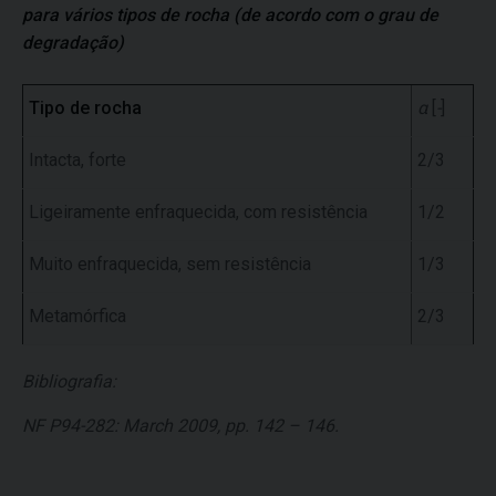
para vários tipos de rocha (de acordo com o grau de
degradação)
Tipo de rocha
α
[
-
]
Intacta, forte
2/3
Ligeiramente enfraquecida, com resistência
1/2
Muito enfraquecida, sem resistência
1/3
Metamórfica
2/3
Bibliografia:
NF P94-282: March 2009, pp. 142 – 146.