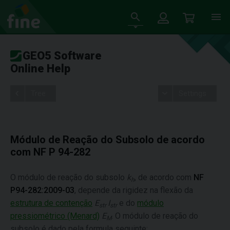
GEO5 Software
Online Help
Tree
Settings
Módulo de Reação do Subsolo de acordo
com NF P 94-282
O módulo de reação do subsolo
k
, de acordo com
NF
h
P94-282:2009-03
, depende da rigidez na flexão da
estrutura de contenção
E
I
e do
módulo
str
str
pressiométrico (Menard)
E
. O módulo de reação do
M
subsolo é dado pela formula seguinte: