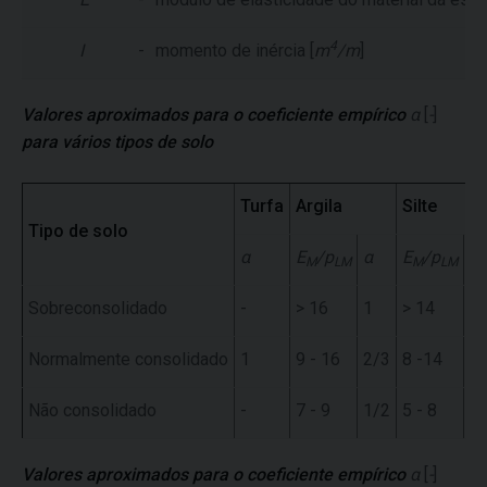
4
I
-
momento de inércia [
m
/m
]
Valores aproximados para o coeficiente empírico
α
[
-
]
para vários tipos de solo
Turfa
Argila
Silte
Tipo de solo
α
E
/p
α
E
/p
α
M
LM
M
LM
Sobreconsolidado
-
> 16
1
> 14
2
Normalmente consolidado
1
9 - 16
2/3
8 -14
1
Não consolidado
-
7 - 9
1/2
5 - 8
1-
Valores aproximados para o coeficiente empírico
α
[
-
]