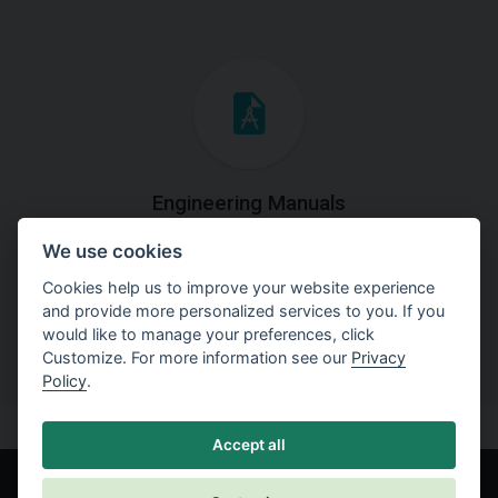
Engineering Manuals
We use cookies
Step by steps guides on how
to solve a specific tasks.
Cookies help us to improve your website experience
and provide more personalized services to you. If you
would like to manage your preferences, click
Customize. For more information see our
Privacy
Policy
.
Accept all