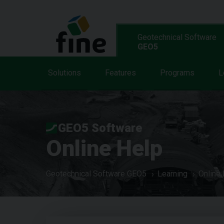
Geotechnical Software
GEO5
Solutions
Features
Programs
L
GEO5 Software
Online Help
Geotechnical Software GEO5
Learning
Online