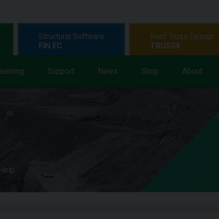
Structural Software
Roof Truss Design
FIN EC
TRUSS4
earning
Support
News
Shop
About
 Help