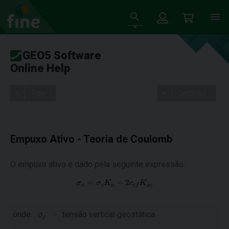
GEO5 Software
Online Help
Tree
Settings
Empuxo Ativo - Teoria de Coulomb
O empuxo ativo é dado pela seguinte expressão:
onde:
σ
-
tensão vertical geostática
z