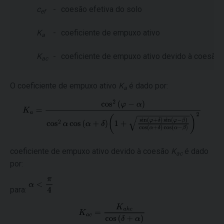
c
-
coesão efetiva do solo
ef
K
-
coeficiente de empuxo ativo
a
K
-
coeficiente de empuxo ativo devido à coesão
ac
O coeficiente de empuxo ativo
K
é dado por:
a
coeficiente de empuxo ativo devido à coesão
K
é dado
ac
por:
para: