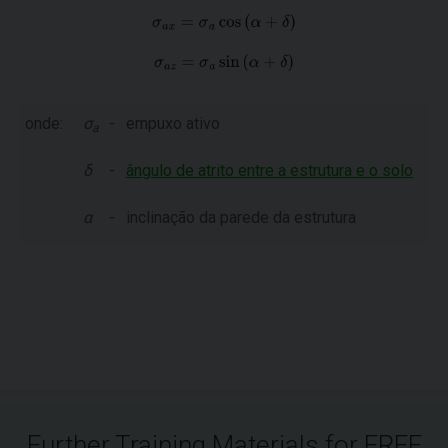
onde:
σ
-
empuxo ativo
a
δ
-
ângulo de atrito entre a estrutura e o solo
α
-
inclinação da parede da estrutura
Further Training Materials for FREE