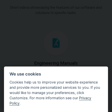
Short videos showcasing the features of our software and
solutions to specific tasks.
Engineering Manuals
We use cookies
Step by steps guides on how
to solve a specific tasks.
Cookies help us to improve your website experience
and provide more personalized services to you. If you
would like to manage your preferences, click
Customize. For more information see our
Privacy
Policy
.