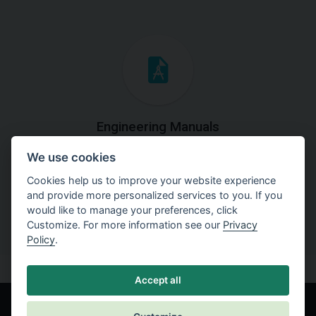
Engineering Manuals
We use cookies
Step by steps guides on how
to solve a specific tasks.
Cookies help us to improve your website experience
and provide more personalized services to you. If you
would like to manage your preferences, click
Customize. For more information see our
Privacy
Policy
.
Accept all