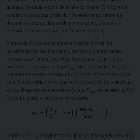
qualquer posição acima da cunha de rocha). O programa
assuem que a água pode fluir livremente por entre as
descontinuidades abaixo do nível freático (não são
consideradas restrições, ex.: blocos de gelo).
A pressão hidrostática atua na direção normal às
superfícies de deslizamento, contra as componentes
normais das forças passivas. Se a altura
y
acima do
w
ponto de pressão máxima
P
for maior ou igual a
Z/2
e
max
estiver totalmente contido na cunha de rocha, então o seu
valor é assumido como igual a
Z/2
(caso A). Se a altura
y
w
acima do ponte de pressão máxima
P
for inferior a
Z/2
max
(caso B), então o seu valor é reduzido:
onde:
L*
-
comprimento da linha de interseção das super