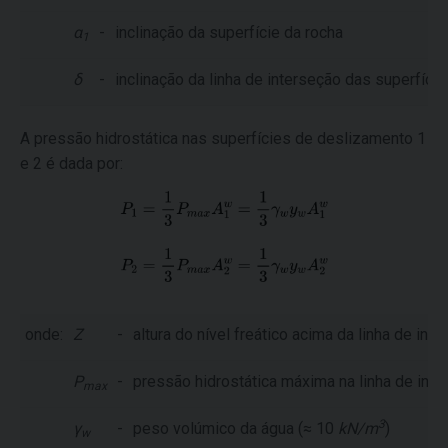
α
-
inclinação da superfície da rocha
1
δ
-
inclinação da linha de interseção das superfíc
A pressão hidrostática nas superfícies de deslizamento 1
e 2 é dada por:
onde:
Z
-
altura do nível freático acima da linha de in
P
-
pressão hidrostática máxima na linha de int
max
3
γ
-
peso volúmico da água (≈ 10
kN/m
)
w