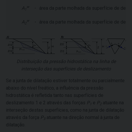
w
A
-
área da parte molhada da superfície de desl
1
w
A
-
área da parte molhada da superfície de desl
2
Distribuição da pressão hidrostática na linha de
interseção das superfícies de deslizamento
Se a junta de dilatação estiver totalmente ou parcialmente
abaixo do nível freático, a influência da pressão
hidrostática é refletida tanto nas superfícies de
deslizamento 1 e 2 através das forças
P
e
P
atuante na
1
2
interseção destas superfícies, como na junta de dilatação
através da força
P
atuante na direção normal à junta de
3
dilatação.